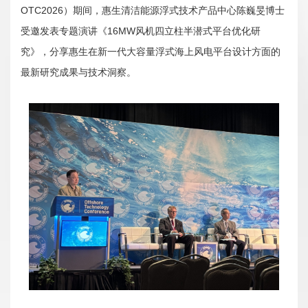
OTC2026）期间，惠生清洁能源浮式技术产品中心陈巍旻博士
受邀发表专题演讲《16MW风机四立柱半潜式平台优化研
究》，分享惠生在新一代大容量浮式海上风电平台设计方面的
最新研究成果与技术洞察。