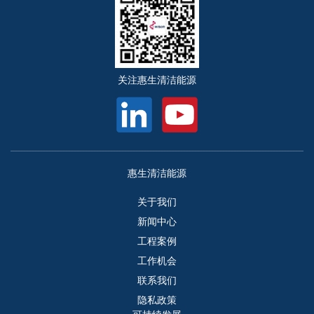
关注惠生清洁能源
惠生清洁能源
关于我们
新闻中心
工程案例
工作机会
联系我们
隐私政策