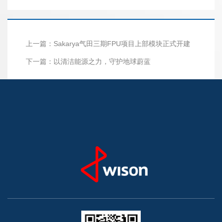
上一篇：Sakarya气田三期FPU项目上部模块正式开建
下一篇：以清洁能源之力，守护地球蔚蓝