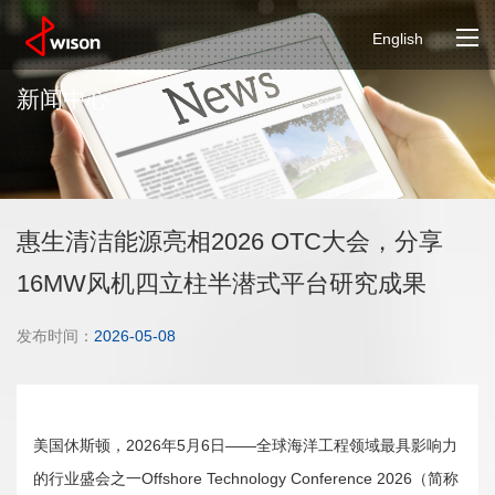
English
新闻中心
惠生清洁能源亮相2026 OTC大会，分享
16MW风机四立柱半潜式平台研究成果
发布时间：
2026-05-08
美国休斯顿，2026年5月6日——全球海洋工程领域最具影响力
的行业盛会之一Offshore Technology Conference 2026（简称